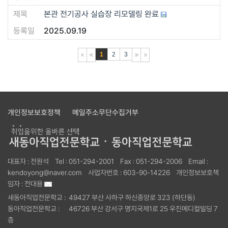
본관 전기공사 실습장 리모델링 완료
2025.09.19
1
2
3
개인정보보호정책
메일주소무단수집거부
대표자 :
전원석
Tel :
051-294-2001
Fax :
051-294-2006
Email :
kendoyong@naver.com
사업자번호 :
603-90-14226
개인정보보호책
임자 :
전대용
새동아직업전문학교 :
49427 부산 사하구 하신중앙로 323 (하단동)
동아직업전문학교 :
46726 부산 강서구 명지국제1로 25 우진메디컬빌딩 7
층