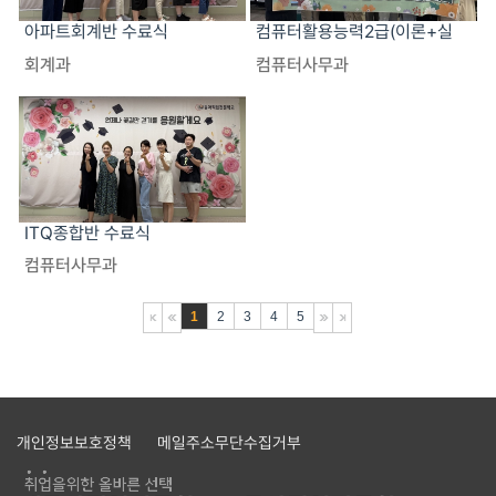
아파트회계반 수료식
컴퓨터활용능력2급(이론+실
기)반 수료식
회계과
컴퓨터사무과
ITQ종합반 수료식
컴퓨터사무과
1
2
3
4
5
개인정보보호정책
메일주소무단수집거부