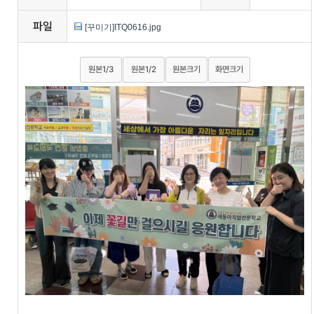
파일
[꾸미기]ITQ0616.jpg
원본1/3
원본1/2
원본크기
화면크기