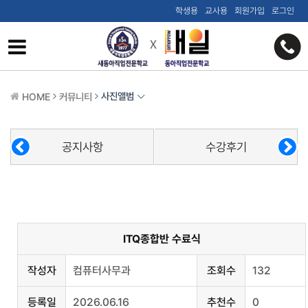
학생용
교사용
회원가입
로그인
사진앨범
HOME
커뮤니티
공지사항
수강후기
ITQ종합반 수료식
작성자
컴퓨터사무과
조회수
132
등록일
2026.06.16
추천수
0