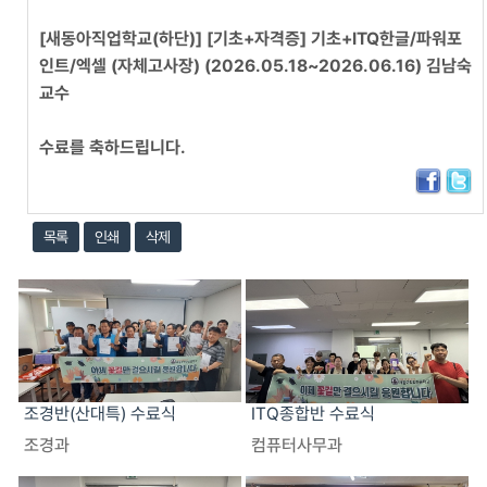
[새동아직업학교(하단)] [기초+자격증] 기초+ITQ한글/파워포
인트/엑셀 (자체고사장) (2026.05.18~2026.06.16) 김남숙
교수
수료를 축하드립니다.
목록
인쇄
삭제
조경반(산대특) 수료식
ITQ종합반 수료식
조경과
컴퓨터사무과