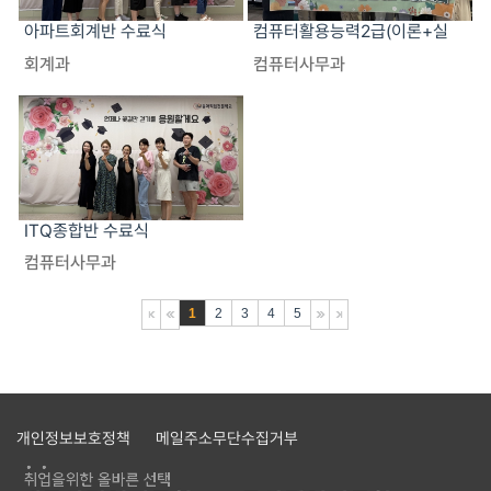
아파트회계반 수료식
컴퓨터활용능력2급(이론+실
기)반 수료식
회계과
컴퓨터사무과
ITQ종합반 수료식
컴퓨터사무과
1
2
3
4
5
개인정보보호정책
메일주소무단수집거부