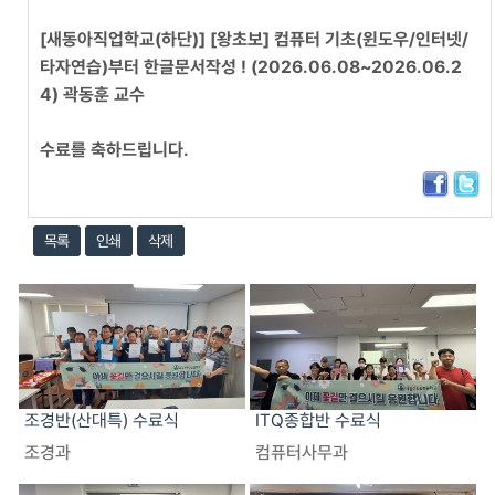
[새동아직업학교(하단)] [왕초보] 컴퓨터 기초(윈도우/인터넷/
타자연습)부터 한글문서작성 ! (2026.06.08~2026.06.2
4) 곽동훈 교수
수료를 축하드립니다.
목록
인쇄
삭제
조경반(산대특) 수료식
ITQ종합반 수료식
조경과
컴퓨터사무과