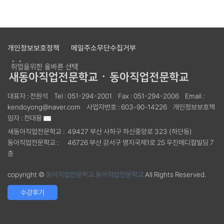
개인정보보호정책
메일주소무단수집거부
대표자 :
전원석
Tel :
051-294-2001
Fax :
051-294-2006
Email :
kendoyong@naver.com
사업자번호 :
603-90-14226
개인정보보호책
임자 :
전대용
새동아직업전문학교 :
49427 부산 사하구 하신중앙로 323 (하단동)
동아직업전문학교 :
46726 부산 강서구 명지국제1로 25 우진메디컬빌딩 7
층
copyright ©
동아직업전문학교.동아직업전문학교
All Rights Reserved.
수강후기