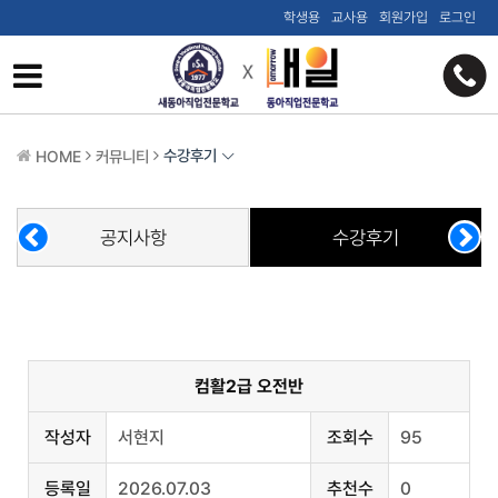
학생용
교사용
회원가입
로그인
수강후기
HOME
커뮤니티
공지사항
수강후기
컴활2급 오전반
작성자
서현지
조회수
95
등록일
2026.07.03
추천수
0