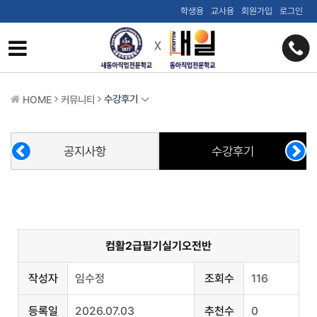
학생용
교사용
회원가입
로그인
수강후기
HOME
커뮤니티
공지사항
수강후기
컴활2급필기실기오전반
작성자
임수정
조회수
116
등록일
2026.07.03
추천수
0