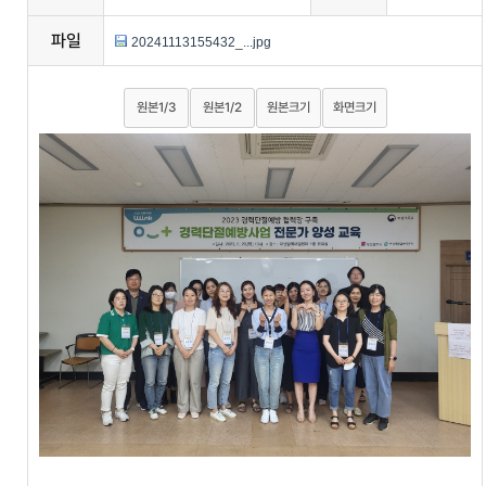
파일
20241113155432_...jpg
원본1/3
원본1/2
원본크기
화면크기