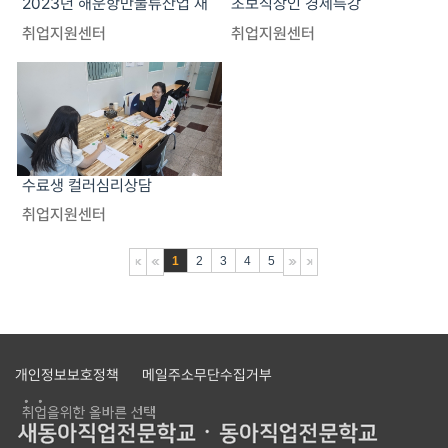
2023년 해운항만물류산업 재
초보직장인 경제특강
취업 일자리 지원사업
취업지원센터
취업지원센터
수료생 컬러심리상담
취업지원센터
1
2
3
4
5
개인정보보호정책
메일주소무단수집거부