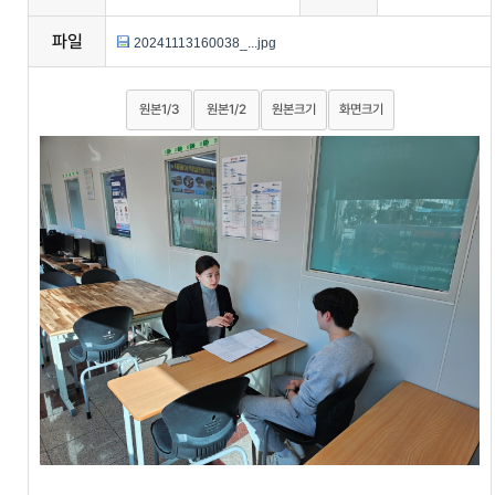
파일
20241113160038_...jpg
원본1/3
원본1/2
원본크기
화면크기