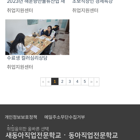
2023년 해운항만물류산업 재
초보직장인 경제특강
취업 일자리 지원사업
취업지원센터
취업지원센터
수료생 컬러심리상담
취업지원센터
1
2
3
4
5
개인정보보호정책
메일주소무단수집거부