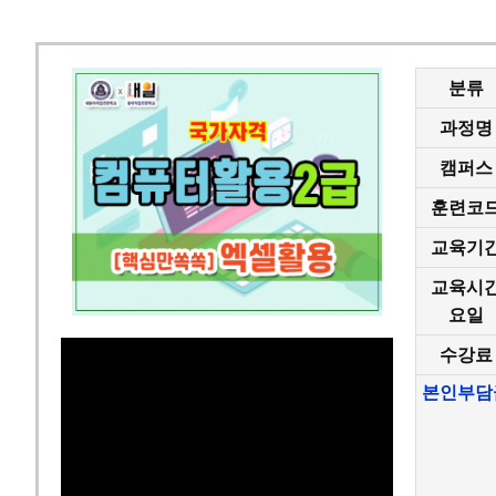
분류
과정명
캠퍼스
훈련코
교육기
교육시
요일
수강료
본인부담