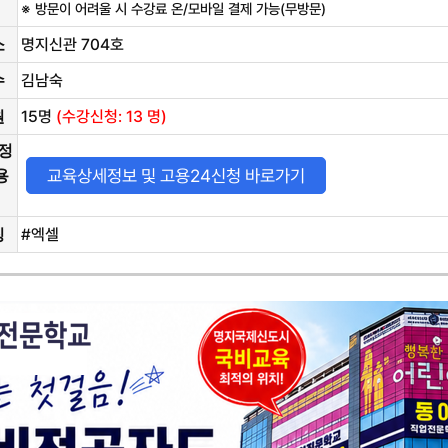
※ 방문이 어려울 시 수강료 온/모바일 결제 가능(무방문)
명지신관 704호
소
김남숙
수
15
명
(수강신청: 13 명)
원
정
교육상세정보 및 고용24신청 바로가기
용
#엑셀
징