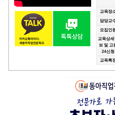
교육장
담당교
모집인
교육상세
보 및 고
24신청
교육특