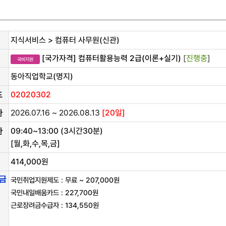
지식서비스 > 컴퓨터 사무원(신관)
[국가자격] 컴퓨터활용능력 2급(이론+실기)
[
진행중
]
국비지원
동아직업학교(명지)
02020302
드
2026.07.16 ~ 2026.08.13
[20일]
간
09:40~13:00 (3시간30분)
간
[월,화,수,목,금]
414,000원
금
국민취업지원제도 : 무료 ~ 207,000원
국민내일배움카드 : 227,700원
근로장려금수급자 : 134,550원