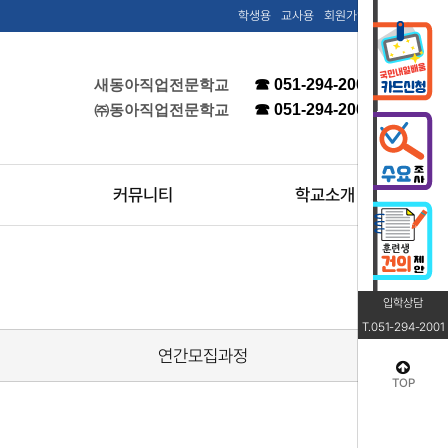
학생용
교사용
회원가입
로그인
새동아직업전문학교
☎ 051-294-2001(하단)
㈜동아직업전문학교
☎ 051-294-2002(명지)
커뮤니티
학교소개
입학상담
T.051-294-2001
연간모집과정
TOP