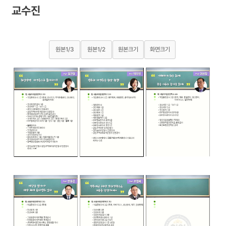
교수진
원본1/3
원본1/2
원본크기
화면크기