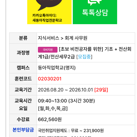
분류
지식서비스 > 회계 사무원
[초보 비전공자를 위한] 기초 + 전산회
국비지원
과정명
계1급/전산세무2급
[
모집중
]
캠퍼스
동아직업학교(명지)
훈련코드
02030201
교육기간
2026.08.20 ~ 2026.10.01
[29일]
교육시간
09:40~13:00 (3시간 30분)
요일
[월,화,수,목,금]
수강료
662,560원
본인부담금
국민취업지원제도 : 무료 ~ 231,900원