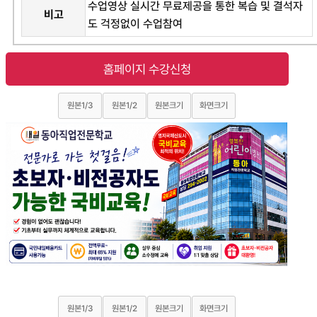
수업영상 실시간 무료제공을 통한 복습 및 결석자
비고
도 걱정없이 수업참여
홈페이지 수강신청
원본1/3
원본1/2
원본크기
화면크기
원본1/3
원본1/2
원본크기
화면크기