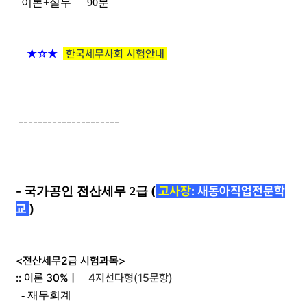
이론+실무 | 90분
★☆★
한국세무사회 시험안내
---------------------
-
(
고사장
: 새동아직업전문학
국가공인 전산세무 2급
교
)
<전산세무2급 시험과목>
:: 이론 30% |
4지선다형(15문항)
- 재무회계