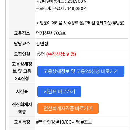
국민내일배움카드 : 231,900원
근로장려금수급자 : 149,080원
※ 방문이 어려울 시 수강료 온/모바일 결제 가능(무방문)
교육장소
명지신관 703호
담당교수
김연정
모집인원
15
명
(수강신청: 9 명)
고용상세정
고용상세정보 및 고용24신청 바로가기
보 및 고용
24신청
시간표 바로가기
시간표
전산회계자
전산회계자격증 바로가기
격증
교육특징
#복습인강 #10/03시험 #초보