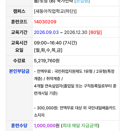
름/도장 (B) 국가전략
[
모집중
]
캠퍼스
[새동아직업학교(하단)]
훈련코드
14030209
교육기간
2026.09.03
~
2026.12.30
[80일]
교육시간
09:00~16:40 (7시간)
요일
[월,화,수,목,금]
수강료
5,219,760원
본인부담금
- 전액무료 : 국민취업지원제도 1유형 / 2유형(특정
계층) / 취약계층 /
4개월 연속실업자(졸업일 또는 구직등록일로부터 훈
련개시일 기준)
- 300,000원: 전액무료 대상 외 국민내일배움카드
소지자
훈련수당
1,000,000
원 (
최대 매달 지급금액
)