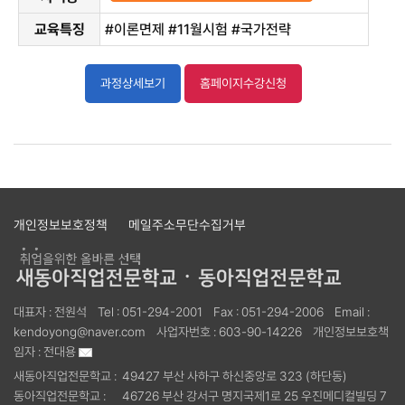
교육특징
#이론면제 #11월시험 #국가전략
과정상세보기
홈페이지수강신청
개인정보보호정책
메일주소무단수집거부
대표자 :
전원석
Tel :
051-294-2001
Fax :
051-294-2006
Email :
kendoyong@naver.com
사업자번호 :
603-90-14226
개인정보보호책
임자 :
전대용
새동아직업전문학교 :
49427 부산 사하구 하신중앙로 323 (하단동)
동아직업전문학교 :
46726 부산 강서구 명지국제1로 25 우진메디컬빌딩 7