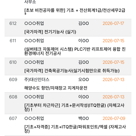
사무소
[초보 비전공자를 위한] 기초 + 전산회계1급/전산세무2급
*
612
○○○취업
김OO
2026-07-17
[국가자격] 전기기능사 (실기)
611
○○○취업
이OO
2026-07-15
(실버테크 자동제어 시스템) PLC기반 리프트제어 융합 친
환경에너지 전기공사
610
○○○취업
김OO
2026-07-15
[국가자격] 건축목공기능사(실기시험만으로 취득가능)
609
주)대신인더스
오OO
2026-07-13
해양수도 항만/자재창고 지게차운전
608
○○○취업
이OO
2026-07-13
[기초부터 차근차근] 기초+문서작성(ITQ한글) (자체고사
장) !
607
○○○취업
백OO
2026-07-09
[기초+자격증] 기초+ITQ한글/파워포인트/엑셀 (자체고사
장)