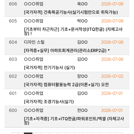
606
○○○취업
육OO
2026-07-08
[국가자격] 건축목공기능사(실기시험만으로 취득가능)
605
○○○취업
박OO
2026-07-08
[기초부터 차근차근] 기초+문서작성(ITQ한글) (자체고사
장) !
604
디자인 스틸
김OO
2026-07-08
[자격증+실무] 아파트회계관리(관리소ERP2급) *
603
○○○취업
김OO
2026-07-06
[국가자격] 전기기능사 (실기)
602
○○○취업
장OO
2026-07-02
[국가자격] 컴퓨터활용능력 2급(이론+실기) 오전
601
○○○취업
김OO
2026-07-01
[국가자격] 조경기능사(실기)
600
○○○취업
전OO
2026-07-01
[기초+자격증] 기초+ITQ한글/파워포인트/엑셀 (자체고사
장)