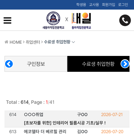
학생용
교사용
회원가입
로그인
수료생 취업현황
HOME
취업센터
구인정보
수료생 취업현황
Total :
614
, Page :
1
/
41
614
○○○취업
구OO
2026-07-21
[초보자를 위한] 인테리어 필름시공 기초/실무 !
613
에코델타 더 베르힐 관리
김OO
2026-07-20