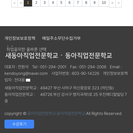
1
2
3
4
5
6
7
8
9
10
개인정보보호정책
메일주소무단수집거부
대표자 :
전원석
Tel :
051-294-2001
Fax :
051-294-2006
Email :
kendoyong@naver.com
사업자번호 :
603-90-14226
개인정보보호책
임자 :
전대용
새동아직업전문학교 :
49427 부산 사하구 하신중앙로 323 (하단동)
동아직업전문학교 :
46726 부산 강서구 명지국제1로 25 우진메디컬빌딩 7
층
copyright ©
동아직업전문학교.동아직업전문학교
All Rights Reserved.
수강후기