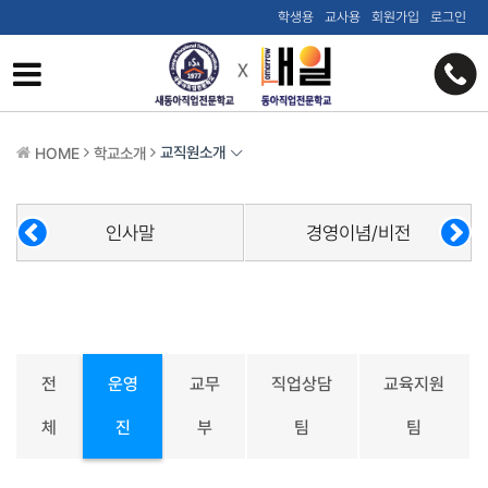
학생용
교사용
회원가입
로그인
교직원소개
HOME
학교소개
인사말
경영이념/비전
전
운영
교무
직업상담
교육지원
체
진
부
팀
팀