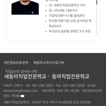
•
전)민주평통자문위원
•
現. 새동아직업전문학교 이사
•
現. (주)내일. 대표이사
•
기업체 ERP시스템 설계관리
•
부산형 착한기업 선정 심사위원 위
촉(2021)
•
부산상의 글로벌 경제인 3기 과정
수료(2013)
•
여성 새로일하기센터 일자리 네트워
크 실무자(2014~2021)
•
국가기술자격 3D프린터분야 전문
가 위촉(2019)
개인정보보호정책
메일주소무단수집거부
•
차세대 HRD-NET시스템 구축 사업
단 실무자 위촉(2016)
•
훈련교사 자격기준(안) 검토희의 전
문가 위촉(2019)
•
자격검정 감사패-한국산업인력공단
대표자 :
전원석
Tel :
051-294-2001
Fax :
051-294-2006
Email :
(2022)
kendoyong@naver.com
사업자번호 :
603-90-14226
개인정보보호책
•
자격검정 감사패-한국산업인력공단
임자 :
전대용
(2017)
새동아직업전문학교 :
49427 부산 사하구 하신중앙로 323 (하단동)