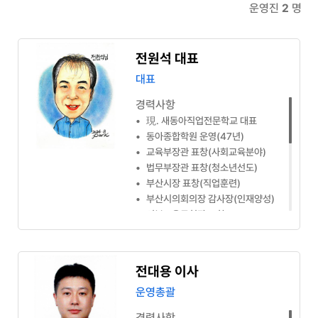
운영진
2
명
전원석 대표
대표
경력사항
•
現. 새동아직업전문학교 대표
•
동아종합학원 운영(47년)
•
교육부장관 표창(사회교육분야)
•
법무부장관 표창(청소년선도)
•
부산시장 표창(직업훈련)
•
부산시의회의장 감사장(인재양성)
•
서부교육구청장 표창
•
서부산세무서장 감사패
•
공인회계사회 감사패
•
한국생상성본부 감사패
전대용 이사
•
부산상공회의소 감사패
운영총괄
•
법무부 법사랑위원(30년)
•
법무부 부산서부지청 시민위원
경력사항