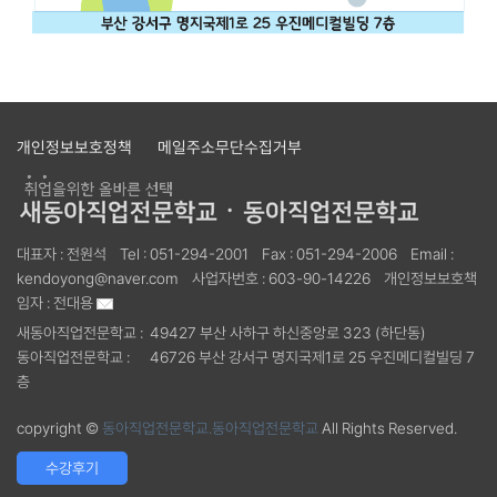
개인정보보호정책
메일주소무단수집거부
대표자 :
전원석
Tel :
051-294-2001
Fax :
051-294-2006
Email :
kendoyong@naver.com
사업자번호 :
603-90-14226
개인정보보호책
임자 :
전대용
새동아직업전문학교 :
49427 부산 사하구 하신중앙로 323 (하단동)
동아직업전문학교 :
46726 부산 강서구 명지국제1로 25 우진메디컬빌딩 7
층
copyright ©
동아직업전문학교.동아직업전문학교
All Rights Reserved.
수강후기